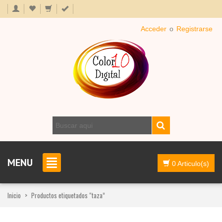
Acceder
o
Registrarse
MENU
0 Articulo(s)
Inicio
>
Productos etiquetados “taza”